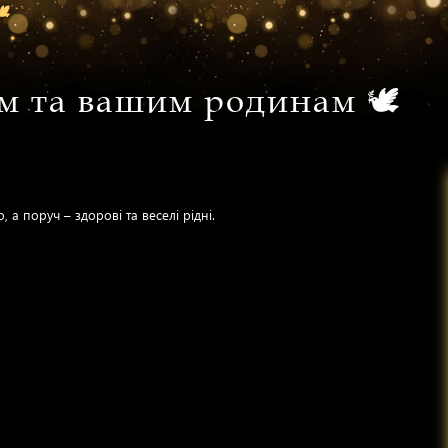
️
м та вашим родинам 🕊️
 а поруч – здорові та веселі рідні.