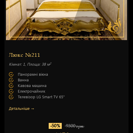
Люкс №211
2
Кімнат: 1, Площа: 38 м
Панорамні вікна
Ванна
Кавова машина
Електрочайник
Телевізор LG Smart TV 65"
Детальніше →
-50%
9300
грн.