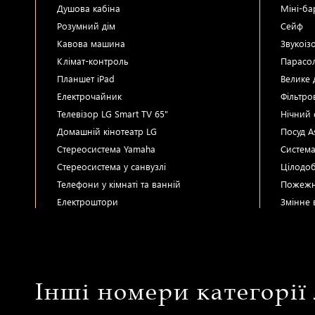
Душова кабіна
Міні-ба
Розумний дім
Сейф
Кавова машина
Звукоіз
Клімат-контроль
Парасол
Планшет iPad
Велике 
Електрочайник
Фільтро
Телевізор LG Smart TV 65"
Нічний 
Домашній кінотеатр LG
Посуд A
Стереосистема Yamaha
Система
Стереосистема у санвузлі
Цілодо
Телефони у кімнаті та ванній
Пожежн
Електроштори
Змінне 
Інші номери категорії