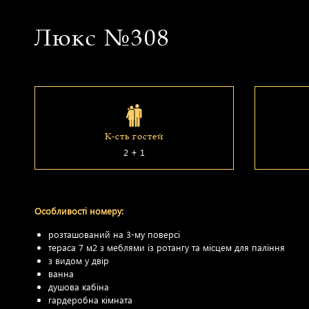
Люкс №308
К-сть гостей
2 + 1
Особливості номеру:
розташований на 3-му поверсі
тераса 7 м2 з меблями із ротангу та місцем для паління
з видом у двір
ванна
душова кабіна
гардеробна кімната