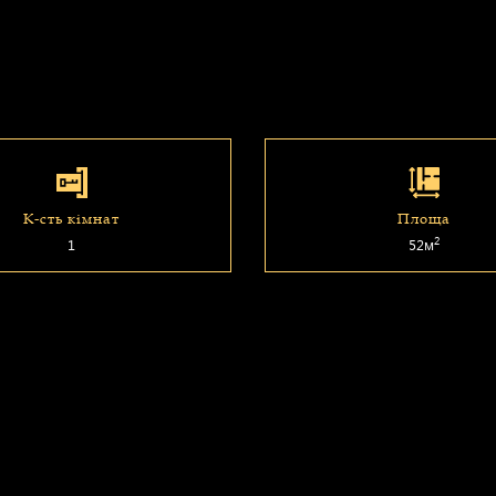
К-сть кімнат
Площа
2
1
52м