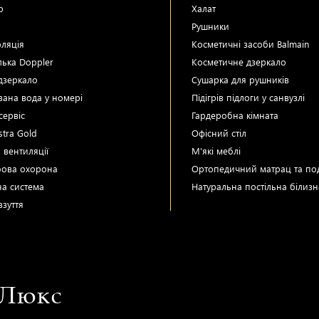
р
Халат
Рушники
оляція
Косметичні засоби Balmain
ька Doppler
Косметичне дзеркало
дзеркало
Сушарка для рушників
вана вода у номері
Підігрів підлоги у санвузлі
сервіс
Гардеробна кімната
stra Gold
Офісний стіл
 вентиляції
М'які меблі
бова охорона
Ортопедичний матрац та по
а система
Натуральна постільна білизн
взуття
 Люкс