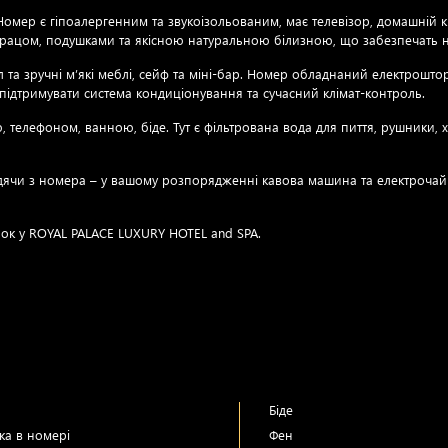
ер є гіпоалергенним та звукоізольованим, має телевізор, домашній кі
атрацом, подушками та якісною натуральною білизною, що забезпечать н
тіл та зручні м’які меблі, сейф та міні-бар. Номер обладнаний електрош
ідтримувати система кондиціонування та сучасний клімат-контроль.
лефоном, ванною, біде. Тут є фільтрована вода для пиття, рушники, ха
дячи з номера – у вашому розпорядженні кавова машина та електрочайни
нок у ROYAL PALACE LUXURY HOTEL and SPA.
Біде
ека в номері
Фен