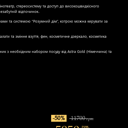
нотеатр, стереосистему та доступ до високошвидкісного
езабутній відпочинок.
торами та системою “Розумний дім”, котрою можна керувати за
лати та змінне взуття, фен, косметичне дзеркало, косметика
к з необхідним набором посуду від Astra Gold (Німеччина) та
-50%
11700
грн.
грн.