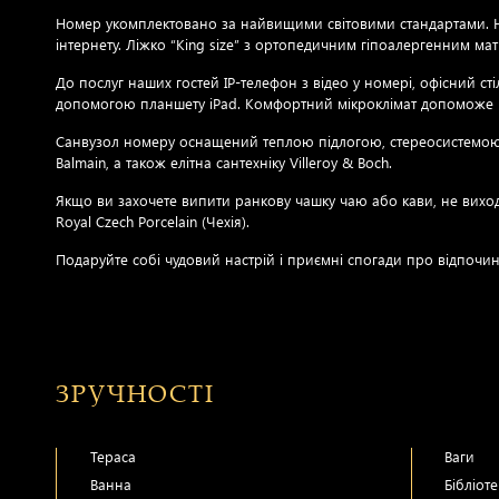
Номер укомплектовано за найвищими світовими стандартами. Ном
інтернету. Ліжко “King size” з ортопедичним гіпоалергенним м
До послуг наших гостей IP-телефон з відео у номері, офісний с
допомогою планшету iPad. Комфортний мікроклімат допоможе п
Санвузол номеру оснащений теплою підлогою, стереосистемою, те
Balmain, а також елітна сантехніку Villeroy & Boch.
Якщо ви захочете випити ранкову чашку чаю або кави, не вихо
Royal Czech Porcelain (Чехія).
Подаруйте собі чудовий настрій і приємні спогади про відпочи
ЗРУЧНОСТІ
Тераса
Ваги
Ванна
Бібліот